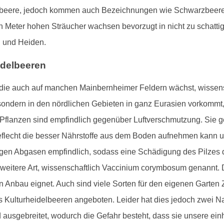
Blaubeere, jedoch kommen auch Bezeichnungen wie Schwarzbeer
n Meter hohen Sträucher wachsen bevorzugt in nicht zu schatti
n und Heiden.
idelbeeren
ie auch auf manchen Mainbernheimer Feldern wächst, wissensch
, sondern in den nördlichen Gebieten in ganz Eurasien vorkommt, 
Pflanzen sind empfindlich gegenüber Luftverschmutzung. Sie 
Geflecht die besser Nährstoffe aus dem Boden aufnehmen kann und
gen Abgasen empfindlich, sodass eine Schädigung des Pilzes
weitere Art, wissenschaftlich Vaccinium corymbosum genannt. D
en Anbau eignet. Auch sind viele Sorten für den eigenen Garte
Kulturheidelbeeren angeboten. Leider hat dies jedoch zwei Nacht
 ausgebreitet, wodurch die Gefahr besteht, dass sie unsere ei