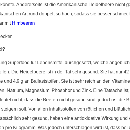
önnte. Andererseits ist die Amerikanische Heidelbeere nicht ga
ikanischen Art rund doppelt so hoch, sodass sie besser schmeckt
ar mit
Himbeeren
od?
hnung Superfood für Lebensmittel durchgesetzt, welche angebli
len. Die Heidelbeere ist in der Tat sehr gesund. Sie hat nur 42
te und 4,9 g an Ballaststoffen. Sie ist sehr reich an den Vitam
en, Natrium, Magnesium, Phosphor und Zink. Eine Tatsache ist,
utet nicht, dass die Beeren nicht gesund sind, jedoch ist die 
steigern soll. Von allen Inhaltsstoffen von rötlichen und bläu
atsächlich sehr gesund, haben eine antioxidative Wirkung und v
on pro Kilogramm. Was jedoch unterschlagen wird ist, dass bei