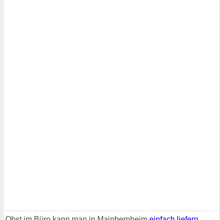
Obst im Büro kann man in Mainbernheim
einfach liefern