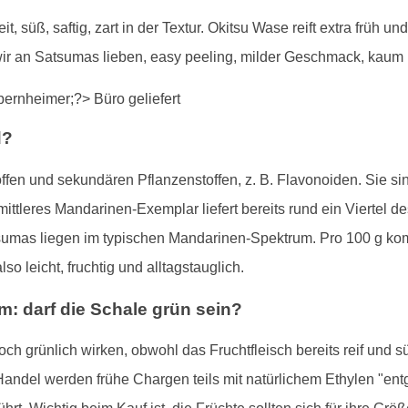
it, süß, saftig, zart in der Textur. Okitsu Wase reift extra früh u
wir an Satsumas lieben, easy peeling, milder Geschmack, kaum
d?
ffen und sekundären Pflanzenstoffen, z. B. Flavonoiden. Sie si
ittleres Mandarinen-Exemplar liefert bereits rund ein Viertel d
sumas liegen im typischen Mandarinen-Spektrum. Pro 100 g k
so leicht, fruchtig und alltagstauglich.
m: darf die Schale grün sein?
h grünlich wirken, obwohl das Fruchtfleisch bereits reif und s
ndel werden frühe Chargen teils mit natürlichem Ethylen "entg