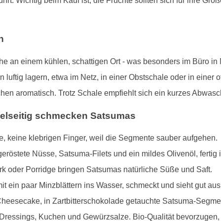
ührt. Wichtig beim Kauf ist, die Früchte sollten sich für ihre G
h
 an einem kühlen, schattigen Ort - was besonders im Büro in
 luftig lagern, etwa im Netz, in einer Obstschale oder in einer
hen aromatisch. Trotz Schale empfiehlt sich ein kurzes Abwasc
vielseitig schmecken Satsumas
ne, keine klebrigen Finger, weil die Segmente sauber aufgehen.
eröstete Nüsse, Satsuma-Filets und ein mildes Olivenöl, fertig is
rk oder Porridge bringen Satsumas natürliche Süße und Saft.
it ein paar Minzblättern ins Wasser, schmeckt und sieht gut aus
Cheesecake, in Zartbitterschokolade getauchte Satsuma-Segmen
rt Dressings, Kuchen und Gewürzsalze. Bio-Qualität bevorzuge